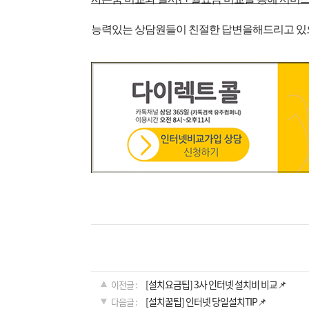
능력있는 상담원들이 친절한 답변을
해드리고 있
[설치요금팁] 3사 인터넷 설치비 비교📌
이전글 :
[설치꿀팁] 인터넷 당일설치TIP📌
다음글 :