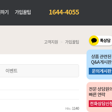
1644-4055
의하기
가입꿀팁
고객지원
>
가입꿀팁
이벤트
1140
Hits :