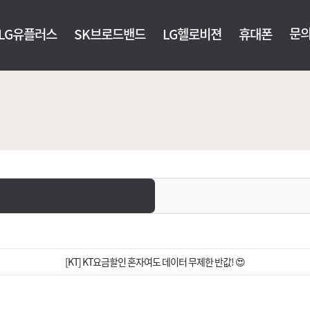
문
LG유플러스
SK브로드밴드
LG헬로비젼
휴대폰
[KT] KT요금할인 혼자여도 데이터 무제한 반값! 😍