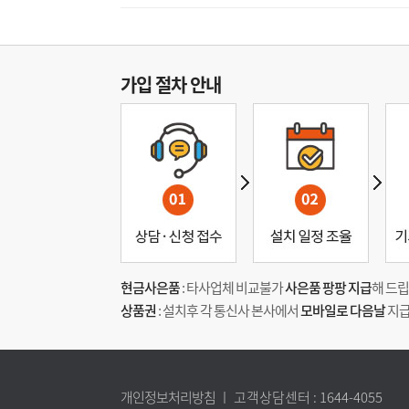
가입 절차 안내
현금사은품
: 타사업체 비교불가
사은품 팡팡 지급
해 드립
상품권
: 설치후 각 통신사 본사에서
모바일로 다음날
지급
개인정보처리방침
ㅣ 고객상담센터 :
1644-4055