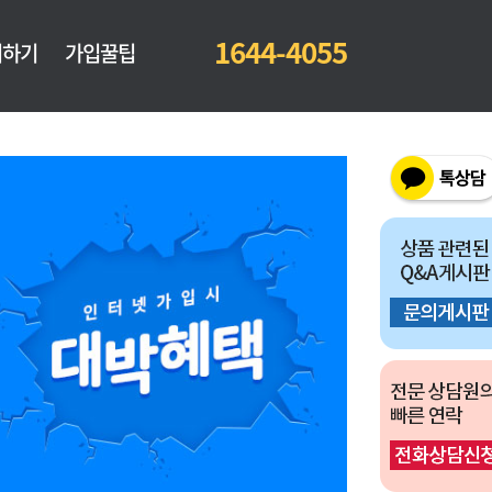
1644-4055
의하기
가입꿀팁