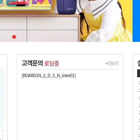
고객문의
로딩중
+더보기
[BOARD1N_2_D_5_N_inter01]