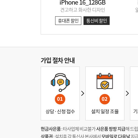
iPhone 16_128GB
견고하고 화사한 디자인
휴대폰 할인
통신비 할인
가입 절차 안내
현금사은품
: 타사업체 비교불가
사은품 팡팡 지급
해 드립
상품권
: 설치후 각 통신사 본사에서
모바일로 다음날
지급