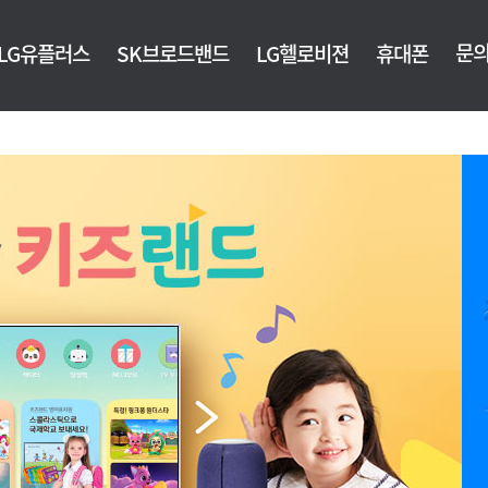
문
LG유플러스
SK브로드밴드
LG헬로비젼
휴대폰