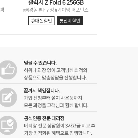
갤럭시 Z Fold 6 256GB
스캠
#AI경험 #내구성 #게이밍 퍼포먼스
휴대폰 할인
통신비 할인