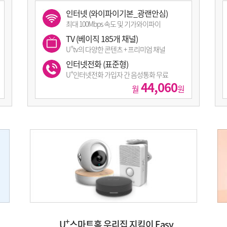
인터넷 (와이파이기본_광랜안심)
최대 100Mbps 속도 및 기가와이파이
TV (베이직 185개 채널)
+
U
tv의 다양한 콘텐츠 + 프리미엄 채널
인터넷전화 (표준형)
+
U
인터넷전화 가입자 간 음성통화 무료
44,060
월
원
+
U
스마트홈 우리집 지킴이 Easy