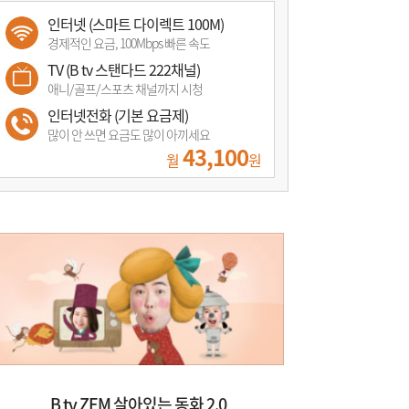
인터넷 (스마트 다이렉트 100M)
경제적인 요금, 100Mbps 빠른 속도
TV (B tv 스탠다드 222채널)
애니/골프/스포츠 채널까지 시청
인터넷전화 (기본 요금제)
많이 안 쓰면 요금도 많이 아끼세요
43,100
월
원
B tv ZEM 살아있는 동화 2.0