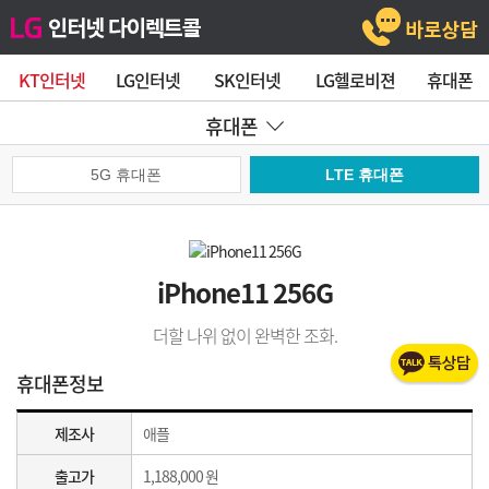
KT인터넷
LG인터넷
SK인터넷
LG헬로비젼
휴대폰
휴대폰
5G 휴대폰
LTE 휴대폰
iPhone11 256G
더할 나위 없이 완벽한 조화.
휴대폰정보
제조사
애플
출고가
1,188,000 원