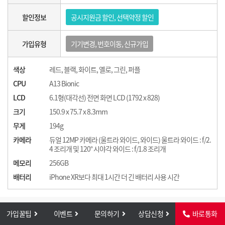
할인정보
공시지원금 할인, 선택약정 할인
가입유형
기기변경, 번호이동, 신규가입
색상
레드, 블랙, 화이트, 옐로, 그린, 퍼플
CPU
A13 Bionic
LCD
6.1형(대각선) 전면 화면 LCD (1792 x 828)
크기
150.9 x 75.7 x 8.3mm
무게
194g
카메라
듀얼 12MP 카메라 (울트라 와이드, 와이드) 울트라 와이드 : f/2.
4 조리개 및 120° 시야각 와이드 : f/1.8 조리개
메모리
256GB
배터리
iPhone XR보다 최대 1시간 더 긴 배터리 사용 시간
가입꿀팁
이벤트
문의하기
상담신청
바로통화