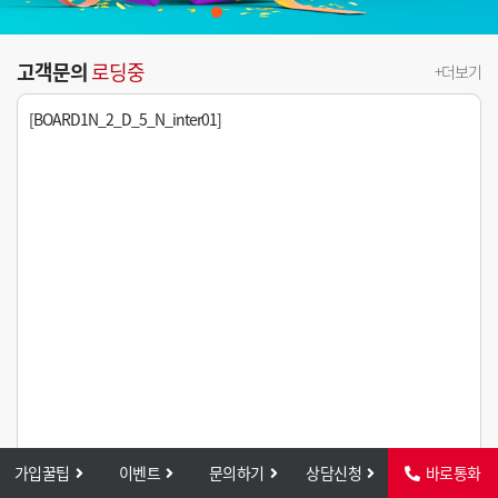
고객문의
로딩중
+더보기
[BOARD1N_2_D_5_N_inter01]
가입꿀팁
이벤트
문의하기
상담신청
바로통화