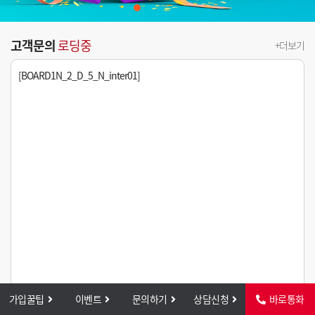
고객문의
로딩중
+더보기
[BOARD1N_2_D_5_N_inter01]
가입꿀팁
이벤트
문의하기
상담신청
바로통화