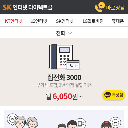
KT인터넷
LG인터넷
SK인터넷
LG헬로비젼
휴대폰
전화
집전화 3000
부가세 포함, 3년 약정 결합 기준
6,050
월
원 ~