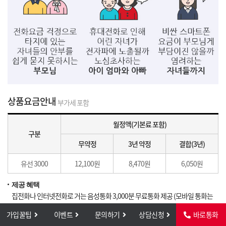
상품요금안내
부가세 포함
월정액(기본료 포함)
구분
무약정
3년 약정
결합(3년)
유선 3000
12,100원
8,470원
6,050원
제공 혜택
집전화나 인터넷전화로 거는 음성통화 3,000분 무료통화 제공 (모바일 통화는
제외)
가입꿀팁
이벤트
문의하기
상담신청
바로통화